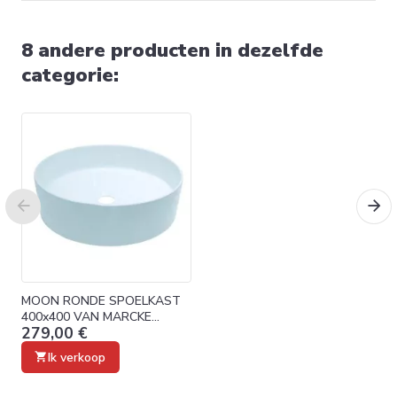
8 andere producten in dezelfde
categorie:
MOON RONDE SPOELKAST
400x400 VAN MARCKE
279,00 €
GENUINE 20003053
Ik verkoop