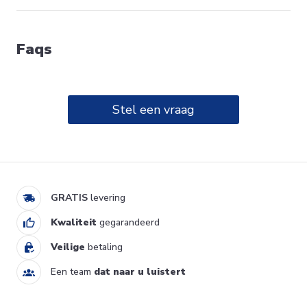
Faqs
Stel een vraag
SUN WASTAFEL 400X400
VAN MARCKE ORIGINE
329,00 €
20003057
Ik verkoop
GRATIS
levering
Kwaliteit
gegarandeerd
Veilige
betaling
Een team
dat naar u luistert