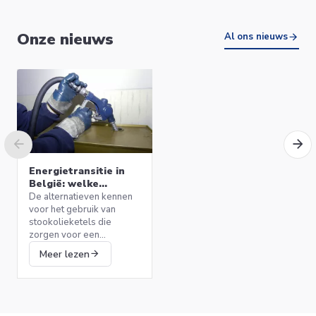
JAIPUR OPBOUWWASTAFEL
Onze nieuws
465X466 VAN MARCKE
Al ons nieuws
269,50 €
ORIGINE 20003052
Meer details
Energietransitie in
België: welke
alternatieven voor
De alternatieven kennen
stookolieketels?
voor het gebruik van
stookolieketels die
JAVA STIJL SPOELKAST VAN
zorgen voor een
MARCKE COLLECTIE
efficiënte verwarming
499,99 €
Meer lezen
20001810
terwijl het milieu wordt
beschermd.
Ik verkoop