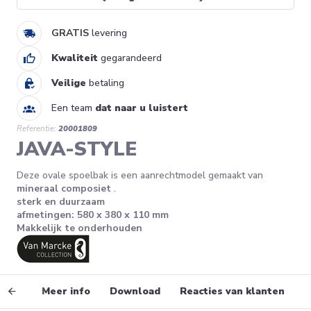
GRATIS
levering
Kwaliteit
gegarandeerd
Veilige
betaling
Een team
dat naar u luistert
Referentie:
20001809
JAVA-STYLE
Deze ovale spoelbak is een aanrechtmodel gemaakt van
mineraal composiet
.
sterk en duurzaam
afmetingen: 580 x 380 x 110 mm
Makkelijk te onderhouden
vens
Meer info
Download
Reacties van klanten