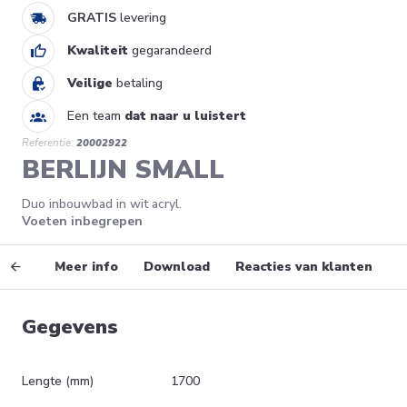
GRATIS
levering
Kwaliteit
gegarandeerd
Veilige
betaling
Een team
dat naar u luistert
Referentie:
20002922
BERLIJN SMALL
Duo inbouwbad in wit acryl.
Voeten inbegrepen
vens
Meer info
Download
Reacties van klanten
Gegevens
Lengte (mm)
1700