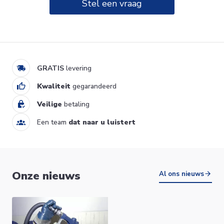
Stel een vraag
BADO ARUBA BAD 180X80
WIT 6891-01
599,00 €
Ik verkoop
GRATIS
levering
Kwaliteit
gegarandeerd
Veilige
betaling
Een team
dat naar u luistert
OBERON 2.0 BAD 1800X800
Onze nieuws
VILLEROY & BOCH
Al ons nieuws
1 333,00 €
UBQ180OBR2DV-01
Ik verkoop