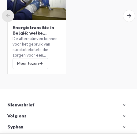
Energietransitie in
België: welke
alternatieven voor
De alternatieven kennen
stookolieketels?
voor het gebruik van
stookolieketels die
SANIFORM PLUS BADKUIP
zorgen voor een
170X75 KALDEWEI
efficiënte verwarming
399,00 €
Meer lezen
terwijl het milieu wordt
beschermd.
Ik verkoop
Nieuwsbrief
Volg ons
Bereid uw huis voor
op de winter: start
Syphax
uw CV-ketel opnieuw
De winter komt snel
op en meer!
dichterbij en daarmee