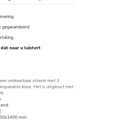
evering
t
gegarandeerd
taling
m
dat naar u luistert
 een omkeerbaar scherm met 3
ansparante kleur. Het is uitgerust met
k.
m
wand
E
600x1400 mm