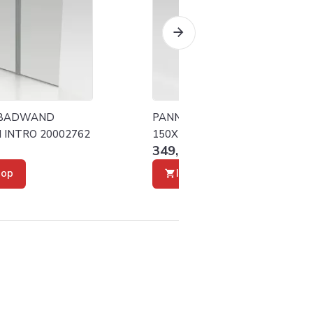
 BADWAND
PANNELLO BADWAND
 INTRO 20002762
150X140 VM INTRO 20002763
349,00 €
oop
Ik verkoop