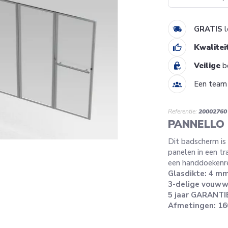
GRATIS
l
Kwalitei
Veilige
be
Een tea
Referentie:
20002760
PANNELLO
Dit badscherm is
panelen in een tr
een handdoekenre
Glasdikte: 4 m
3-delige vouw
5 jaar GARANTI
Afmetingen: 1