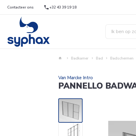
Contacteer ons
+32 43 39 19 18
Badkamer
Bad
Badschermen
Van Marcke Intro
PANNELLO BADWAN