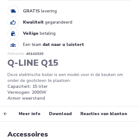
GRATIS
levering
Kwaliteit
gegarandeerd
Veilige
betaling
Een team
dat naar u luistert
Referentie:
40141520
Q-LINE Q15
Deze elektrische boiler is een model voor in de keuken om
onder de gootsteen te plaatsen.
Capaciteit: 15 liter
Vermogen: 2000W
Armor weerstand
vens
Meer info
Download
Reacties van klanten
Accessoires