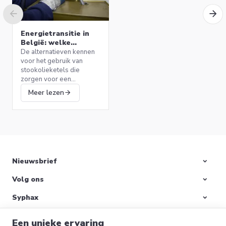
Energietransitie in
België: welke
alternatieven voor
De alternatieven kennen
stookolieketels?
voor het gebruik van
stookolieketels die
SDC 150 V2 elektrische
zorgen voor een
wandketel 150L Bulex
efficiënte verwarming
699,00 €
Meer lezen
0010022836
terwijl het milieu wordt
beschermd.
Ik verkoop
Nieuwsbrief
Volg ons
Bereid uw huis voor
op de winter: start
Syphax
uw CV-ketel opnieuw
De winter komt snel
op en meer!
dichterbij en daarmee
Categorieën
dalende temperaturen die
Een unieke ervaring