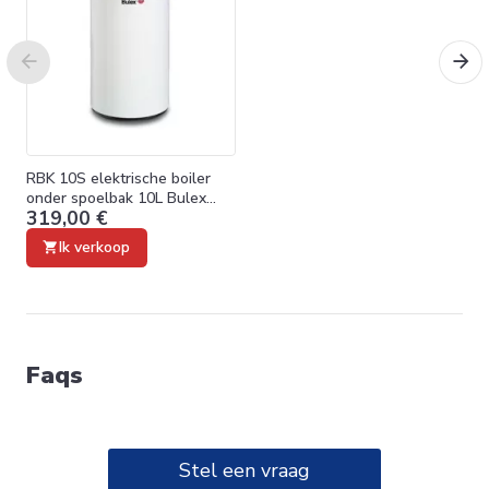
RBK 10S elektrische boiler
onder spoelbak 10L Bulex
319,00 €
B01141001
Ik verkoop
Faqs
Stel een vraag