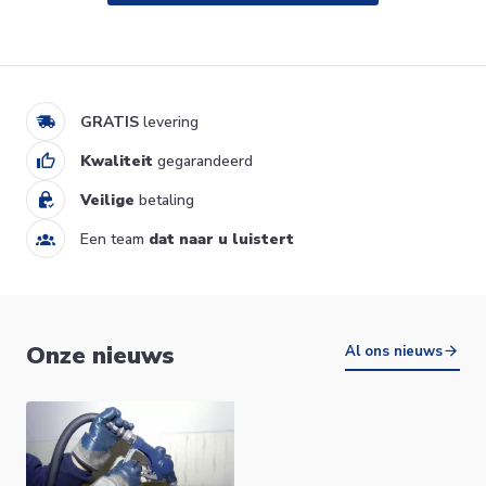
RBK 15S elektrische boiler
onder spoelbak 15L Bulex
339,00 €
B01142001
Ik verkoop
GRATIS
levering
Kwaliteit
gegarandeerd
Veilige
betaling
Een team
dat naar u luistert
ZENEO elektrische verticale
Onze nieuws
wandketel 50L Atlantic
Al ons nieuws
514,25 €
153105
Ik verkoop