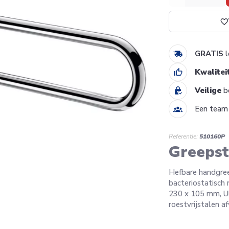
GRATIS
l
Kwalitei
Veilige
be
Een tea
Referentie:
510160P
Greeps
Hefbare handgree
bacteriostatisch 
230 x 105 mm, Ul
roestvrijstalen a