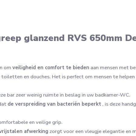
greep glanzend RVS 650mm De
en om
veiligheid en comfort te bieden
aan mensen met bep
s toiletten en douches. Het is perfect om mensen te helpen
e bar zeer weinig ruimte in beslag in uw badkamer-WC.
 dat
de verspreiding van bacteriën beperkt
, is deze hand
mfortabele en veilige grip.
vrijstalen afwerking
zorgt voor een vleugje elegantie en m