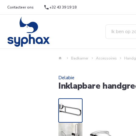
Contacteer ons
+32 43 39 19 18
Badkamer
Accessoires
Handg
Delabie
Inklapbare handgr