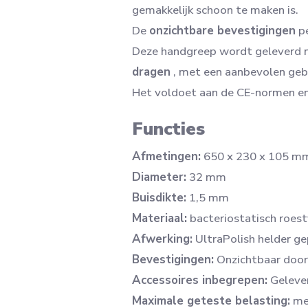
gemakkelijk schoon te maken is.
De
onzichtbare bevestigingen
pe
Deze handgreep wordt geleverd m
dragen
, met een aanbevolen geb
Het voldoet aan de CE-normen e
Functies
Afmetingen:
650 x 230 x 105 m
Diameter:
32 mm
Buisdikte:
1,5 mm
Materiaal:
bacteriostatisch roestv
Afwerking:
UltraPolish helder gep
Bevestigingen:
Onzichtbaar door 
Accessoires inbegrepen:
Gelever
Maximale geteste belasting:
me