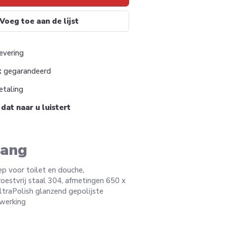
Voeg toe aan de lijst
evering
t
gegarandeerd
taling
m
dat naar u luistert
tang
p voor toilet en douche,
roestvrij staal 304, afmetingen 650 x
traPolish glanzend gepolijste
fwerking