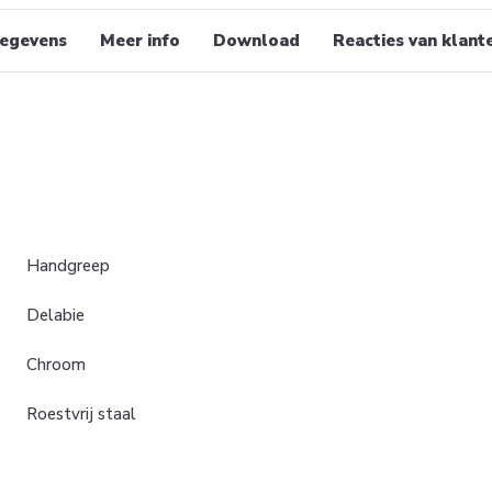
egevens
Meer info
Download
Reacties van klant
Handgreep
Delabie
Chroom
Roestvrij staal