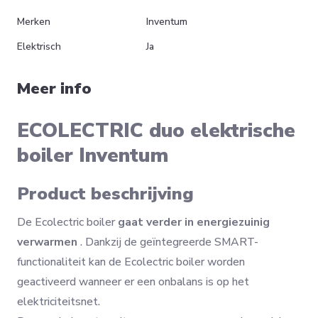
Merken
Inventum
Elektrisch
Ja
AIRFIX Een Flamco sanitair
Meer info
expansievat
150,63 €
Meer details
ECOLECTRIC duo elektrische
boiler Inventum
Product beschrijving
De Ecolectric boiler
gaat verder in energiezuinig
verwarmen
. Dankzij de geïntegreerde SMART-
functionaliteit kan de Ecolectric boiler worden
geactiveerd wanneer er een onbalans is op het
elektriciteitsnet.