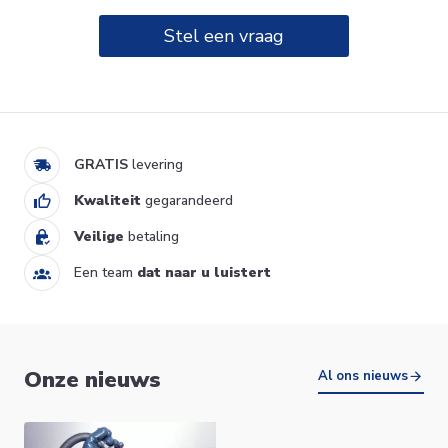
Stel een vraag
RBK 15S elektrische boiler
onder spoelbak 15L Bulex
339,00 €
B01142001
Ik verkoop
GRATIS
levering
Kwaliteit
gegarandeerd
Veilige
betaling
Een team
dat naar u luistert
ZENEO elektrische verticale
Onze nieuws
wandketel 50L Atlantic
Al ons nieuws
514,25 €
153105
Ik verkoop