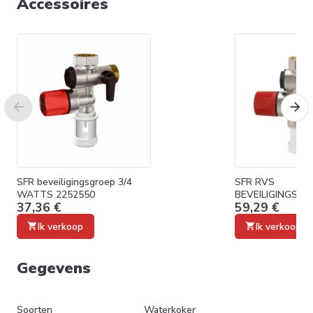
Accessoires
SFR beveiligingsgroep 3/4
SFR RVS
WATTS 2252550
BEVEILIGINGSGR
37,36 €
59,29 €
WATT 2252570
Ik verkoop
Ik verkoop
Gegevens
Soorten
Waterkoker