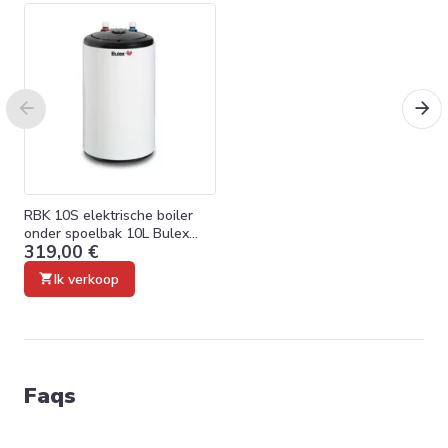
RBK 10S elektrische boiler
onder spoelbak 10L Bulex
319,00 €
B01141001
Ik verkoop
Faqs