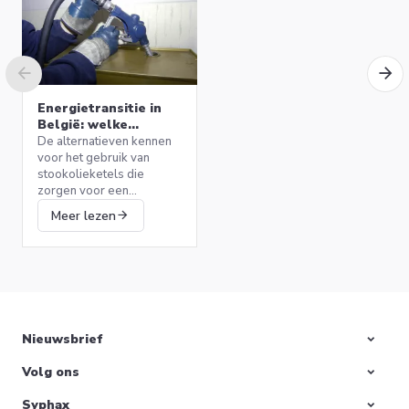
Energietransitie in
België: welke
alternatieven voor
De alternatieven kennen
stookolieketels?
voor het gebruik van
stookolieketels die
SDC 150 V2 elektrische
zorgen voor een
wandketel 150L Bulex
efficiënte verwarming
699,00 €
Meer lezen
0010022836
terwijl het milieu wordt
beschermd.
Ik verkoop
Nieuwsbrief
Volg ons
Bereid uw huis voor
op de winter: start
Syphax