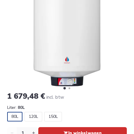
1 679,48 €
incl. btw
Liter:
80L
80L
120L
150L
Aantal
In winkelwagen