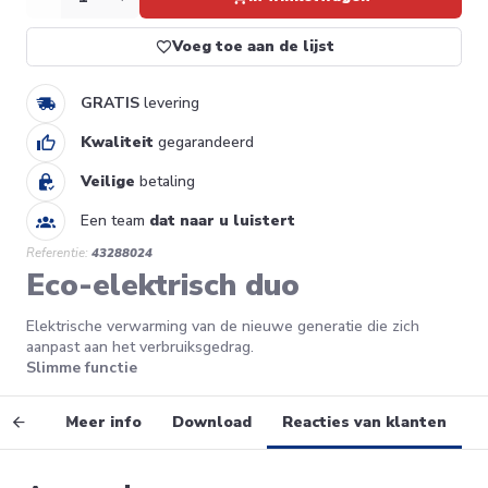
Voeg toe aan de lijst
GRATIS
levering
Kwaliteit
gegarandeerd
Veilige
betaling
Een team
dat naar u luistert
Referentie:
43288024
Eco-elektrisch duo
Elektrische verwarming van de nieuwe generatie die zich
aanpast aan het verbruiksgedrag.
Slimme functie
vens
Meer info
Download
Reacties van klanten