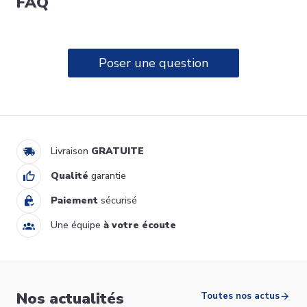
FAQ
Poser une question
RBK 15S boiler électrique
sous évier 15L Bulex
339,00 €
B01142001
Ajouter au panier
Livraison
GRATUITE
Qualité
garantie
Paiement
sécurisé
Une équipe
à votre écoute
ZENEO boiler mural vertical
Nos actualités
électrique 50L Atlantic
Toutes nos actus
153105