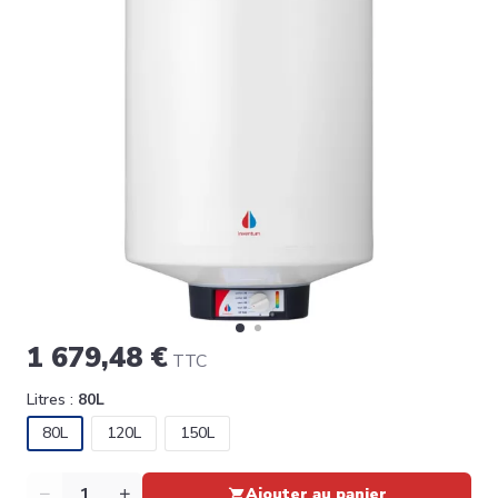
1 679,48 €
TTC
Litres :
80L
80L
120L
150L
Quantité
Ajouter au panier