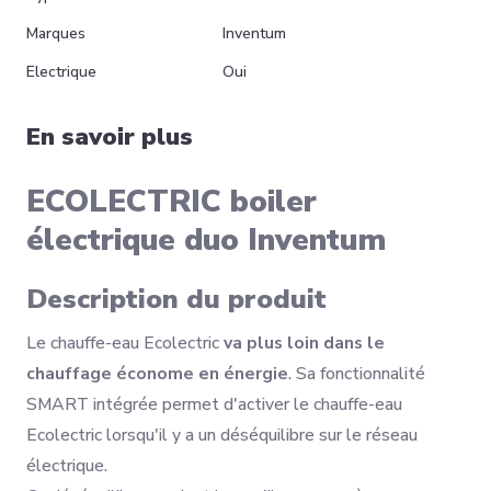
Marques
Inventum
Electrique
Oui
AIRFIX A vase expansion
En savoir plus
sanitaire Flamco
150,63 €
Voir le détail
ECOLECTRIC boiler
électrique duo Inventum
Description du produit
Le chauffe-eau Ecolectric
va plus loin dans le
chauffage économe en énergie
. Sa fonctionnalité
SMART intégrée permet d'activer le chauffe-eau
Ecolectric lorsqu'il y a un déséquilibre sur le réseau
électrique.