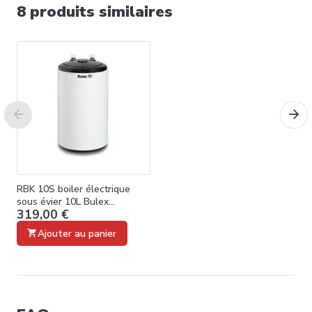
8 produits similaires
RBK 10S boiler électrique
sous évier 10L Bulex
319,00 €
B01141001
Ajouter au panier