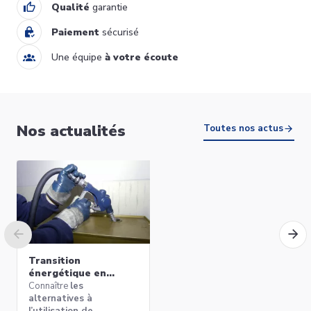
Qualité
garantie
Paiement
sécurisé
Une équipe
à votre écoute
Nos actualités
Toutes nos actus
Transition
énergétique en
Belgique : quelles
Connaître
les
alternatives aux
alternatives à
chaudières au mazout