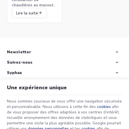
l’utilisation de
?
chaudières au mazout
qui vont permettre
Lire la suite
d’assurer un chauffage
performant en préservant
l’environnement.​
Newsletter
Suivez-nous
Préparer votre
maison pour l’hiver :
Syphax
Remettre votre
L’hiver approche à grands
chaudière en marche
pas, et avec lui, des
Nos produits
et bien plus!
températures en baisse
Une expérience unique
qui nécessitent une bonne
Informations
préparation pour garantir
Lire la suite
Nous sommes soucieux de vous offrir une navigation sécurisée
le confort de votre foyer.
et personnalisable. Nous utilisons à cette fin des
cookies
afin
de vous proposer des offres adaptées à vos centres d’intérêt,
Syphax | N° d'entreprise : 0733-658-411 |
Mentions légales & Contact
|
recueillir anonymement des données de statistiques et vous
Conditions générales
permettre une visite la plus agréable possible. Google pourrait
Conditions d'utilisation du site web
|
Cookies
|
Données personnelles
|
utiliser vos
données personnelles
et les
cookies
afin de
Traitement de vos données par Google