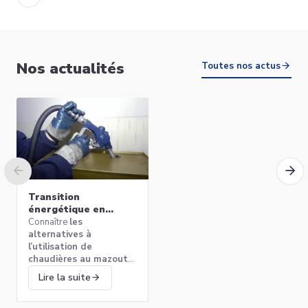
Nos actualités
Toutes nos actus
Transition
énergétique en
Belgique : quelles
Connaître
les
alternatives aux
alternatives à
chaudières au mazout
l’utilisation de
?
chaudières au mazout
qui vont permettre
Lire la suite
d’assurer un chauffage
performant en préservant