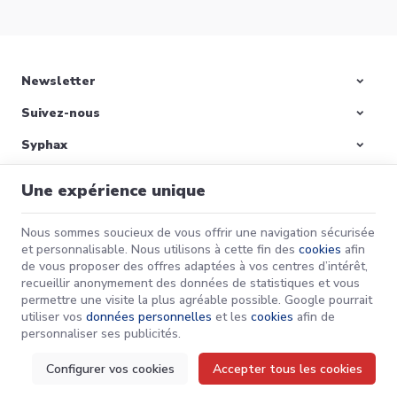
l’environnement.​
Newsletter
Suivez-nous
Préparer votre
maison pour l’hiver :
Syphax
Remettre votre
L’hiver approche à grands
chaudière en marche
pas, et avec lui, des
Nos produits
et bien plus!
températures en baisse
Une expérience unique
qui nécessitent une bonne
Informations
préparation pour garantir
Lire la suite
le confort de votre foyer.
Nous sommes soucieux de vous offrir une navigation sécurisée
et personnalisable. Nous utilisons à cette fin des
cookies
afin
de vous proposer des offres adaptées à vos centres d’intérêt,
Syphax | N° d'entreprise : 0733-658-411 |
Mentions légales & Contact
|
recueillir anonymement des données de statistiques et vous
Conditions générales
permettre une visite la plus agréable possible. Google pourrait
Conditions d'utilisation du site web
|
Cookies
|
Données personnelles
|
utiliser vos
données personnelles
et les
cookies
afin de
Traitement de vos données par Google
© Copyright 2024-2026 -
E-net Business
, accélérateur d'e-commerce pour
personnaliser ses publicités.
commerçants, indépendants & PME
Configurer vos cookies
Accepter tous les cookies