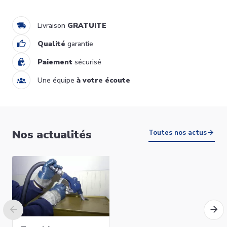
Ajouter au panier
Livraison
GRATUITE
Qualité
garantie
Paiement
sécurisé
Une équipe
à votre écoute
BOURGOGNE évier cuisine
Nos actualités
860X500 Van Marcke Origine
Toutes nos actus
249,00 €
20017875
Ajouter au panier