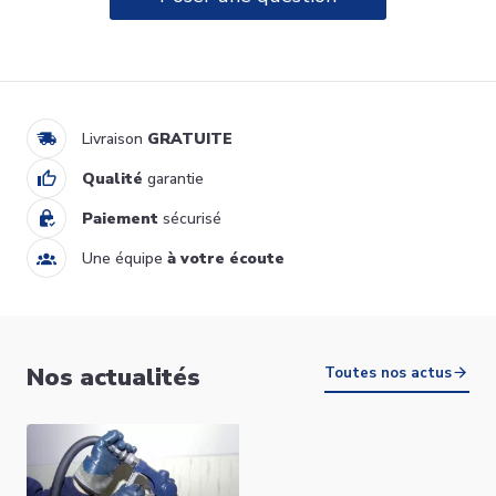
SUN LAVABO 400X400 VAN
MARCKE ORIGINE 20003057
329,00 €
Ajouter au panier
Livraison
GRATUITE
Qualité
garantie
Paiement
sécurisé
Une équipe
à votre écoute
JAIPUR LAVABO 465X466
Nos actualités
VAN MARCKE ORIGINE
Toutes nos actus
269,50 €
20003052
Voir le détail