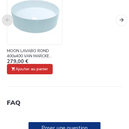
MOON LAVABO ROND
400x400 VAN MARCKE
279,00 €
ORIGINE 20003053
Ajouter au panier
FAQ
Poser une question