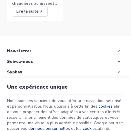
ICARUS receveur douche
?
chaudières au mazout
blanc mat Van Marcke
qui vont permettre
488,84 €
Lire la suite
d’assurer un chauffage
performant en préservant
Voir le détail
l’environnement.​
Newsletter
Suivez-nous
Préparer votre
maison pour l’hiver :
Syphax
Remettre votre
L’hiver approche à grands
chaudière en marche
pas, et avec lui, des
Nos produits
et bien plus!
températures en baisse
Une expérience unique
qui nécessitent une bonne
Informations
préparation pour garantir
Lire la suite
Nous sommes soucieux de vous offrir une navigation sécurisée
le confort de votre foyer.
et personnalisable. Nous utilisons à cette fin des
cookies
afin
de vous proposer des offres adaptées à vos centres d’intérêt,
Syphax | N° d'entreprise : 0733-658-411 |
Mentions légales & Contact
|
recueillir anonymement des données de statistiques et vous
Conditions générales
permettre une visite la plus agréable possible. Google pourrait
Conditions d'utilisation du site web
|
Cookies
|
Données personnelles
|
utiliser vos
données personnelles
et les
cookies
afin de
Traitement de vos données par Google