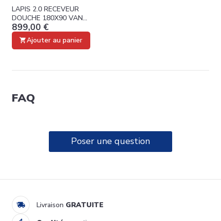
LAPIS 2.0 RECEVEUR
DOUCHE 180X90 VAN
899,00 €
MARCKE COLLECTION
20015749
Ajouter au panier
FAQ
Poser une question
ERIS 90X90 RECEVEUR
DOUCHE VAN MARCKE
259,00 €
20006140
Ajouter au panier
Livraison
GRATUITE