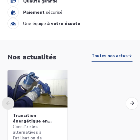
Qualité
garantie
Paiement
sécurisé
Une équipe
à votre écoute
TRENDY receveur de douche
Nos actualités
design 160X90 ARBLU
Toutes nos actus
742,00 €
Ajouter au panier
Transition
énergétique en
Belgique : quelles
Connaître
les
alternatives aux
alternatives à
chaudières au mazout
l’utilisation de