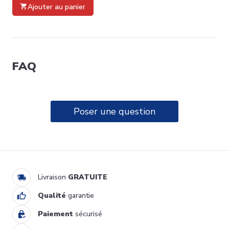
Ajouter au panier
FAQ
Poser une question
T6R LYRIC THERMOSTAT
SANS FIL HONEYWELL
255,31 €
Y6H910RW4013
Ajouter au panier
Livraison
GRATUITE
Qualité
garantie
Paiement
sécurisé