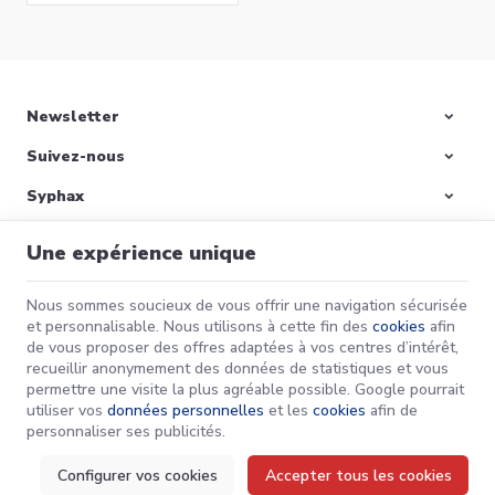
l’environnement.​
Newsletter
Suivez-nous
Préparer votre
maison pour l’hiver :
Syphax
Remettre votre
L’hiver approche à grands
chaudière en marche
pas, et avec lui, des
Nos produits
et bien plus!
températures en baisse
Une expérience unique
qui nécessitent une bonne
Informations
préparation pour garantir
Lire la suite
le confort de votre foyer.
Nous sommes soucieux de vous offrir une navigation sécurisée
et personnalisable. Nous utilisons à cette fin des
cookies
afin
de vous proposer des offres adaptées à vos centres d’intérêt,
Syphax | N° d'entreprise : 0733-658-411 |
Mentions légales & Contact
|
recueillir anonymement des données de statistiques et vous
Conditions générales
permettre une visite la plus agréable possible. Google pourrait
Conditions d'utilisation du site web
|
Cookies
|
Données personnelles
|
utiliser vos
données personnelles
et les
cookies
afin de
Traitement de vos données par Google
© Copyright 2024-2026 -
E-net Business
, accélérateur d'e-commerce pour
personnaliser ses publicités.
commerçants, indépendants & PME
Configurer vos cookies
Accepter tous les cookies