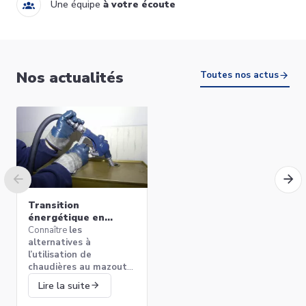
Une équipe
à votre écoute
AD304 thermostat d'ambiance
Nos actualités
modulant VivaTherm filaire
Toutes nos actus
189,00 €
De Dietrich
Ajouter au panier
Transition
énergétique en
Belgique : quelles
Connaître
les
alternatives aux
alternatives à
chaudières au mazout
l’utilisation de
T4 thermostat programmable
?
chaudières au mazout
TRV 7 jours Honeywell Home
qui vont permettre
159,99 €
Lire la suite
d’assurer un chauffage
performant en préservant
Ajouter au panier