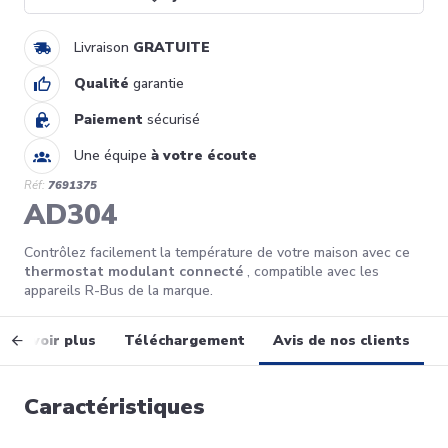
Livraison
GRATUITE
Qualité
garantie
Paiement
sécurisé
Une équipe
à votre écoute
Réf:
7691375
AD304
Contrôlez facilement la température de votre maison avec ce
thermostat modulant connecté
, compatible avec les
appareils R-Bus de la marque.
En savoir plus
Téléchargement
Avis de nos clients
Caractéristiques