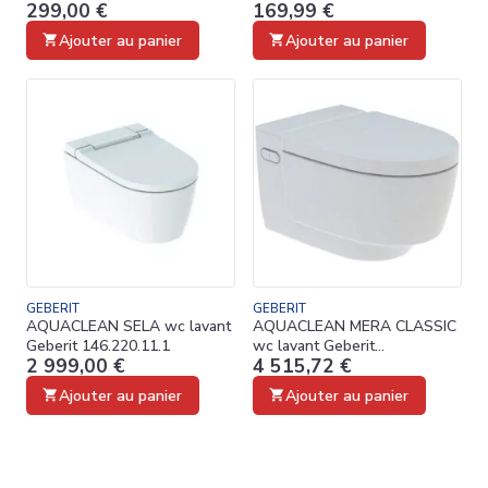
299,00 €
169,99 €
111305005
Ajouter au panier
Ajouter au panier
GEBERIT
GEBERIT
AQUACLEAN SELA wc lavant
AQUACLEAN MERA CLASSIC
Geberit 146.220.11.1
wc lavant Geberit
2 999,00 €
4 515,72 €
146.200.11.1
Ajouter au panier
Ajouter au panier